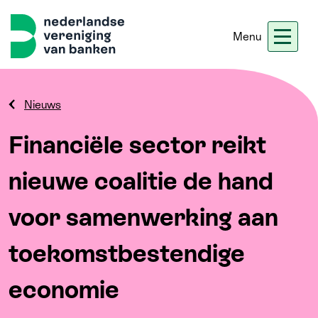
Menu
Nieuws
Werken bij ons
Ledennet
Blogs
Nieuws
Financiële sector reikt
Home
nieuwe coalitie de hand
Thema's
voor samenwerking aan
Onze koers
toekomstbestendige
Meer
economie