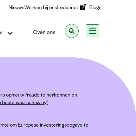
Nieuws
Werken bij ons
Ledennet
Blogs
Zoeken
Over ons
er
Sterke banken, sterke
samenleving
eer
Over ons
rs opnieuw fraude te herkennen en
de beste waarschuwing'
Publicaties
Consultaties
imte om Europese investeringsopgave te
Bank| Wereld Online