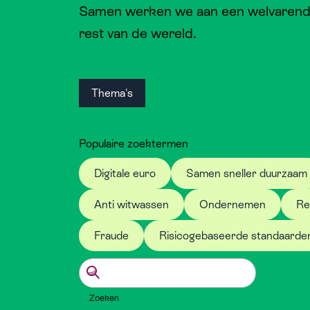
Samen werken we aan een welvarende,
rest van de wereld.
Thema's
Populaire zoektermen
Digitale euro
Samen sneller duurzaam
Anti witwassen
Ondernemen
Re
Fraude
Risicogebaseerde standaarde
Zoeken