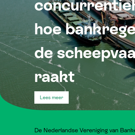
concurrentie
hoe bankrege
de scheepvaa
raakt
Lees meer
De Nederlandse Vereniging van Banken