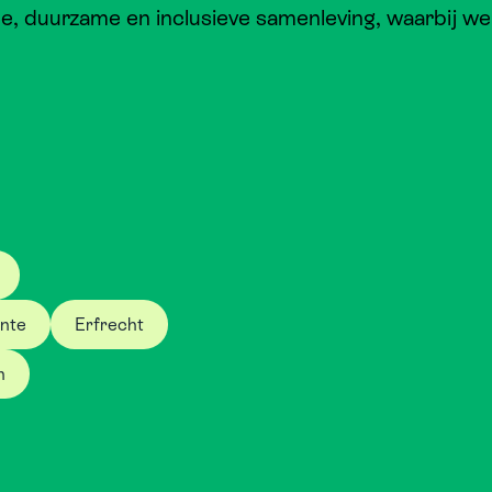
 duurzame en inclusieve samenleving, waarbij we 
nte
Erfrecht
n