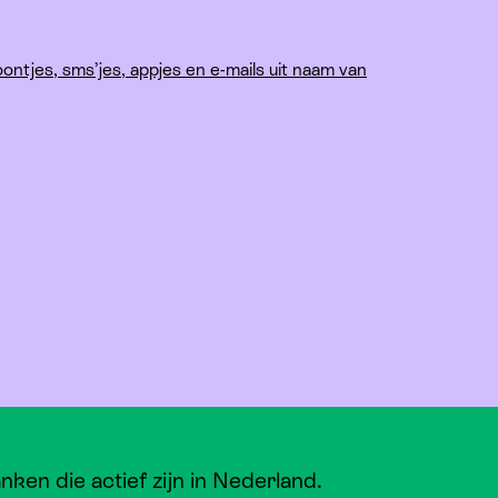
Verklaring erfrecht
ontjes, sms’jes, appjes en e-mails uit naam van
en die actief zijn in Nederland.