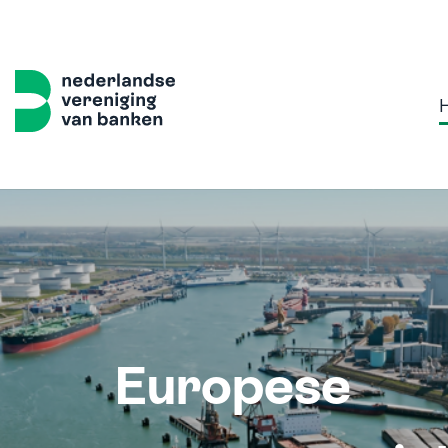
Home
Thema's
Onze 
Sterk, 
Europese
Volled
Samen w