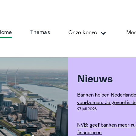
Home
Thema's
Onze koers
Me
Nieuws
koers
M
Banken helpen Nederlande
voorkomen: 'Je gevoel is 
veilig en betrouwbaar financieel systeem
27 juli 2026
ig duurzame economie
NVB: geef banken meer ru
erken aan inclusie en diversiteit
financieren