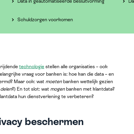
Data in geautomatiseerde besluitvorming
Da
Schuldzorgen voorkomen
rijdende
technologie
stellen alle organisaties – ook
langrijke vraag voor banken is: hoe kan die data – en
hermd? Maar ook: wat
moeten
banken wettelijk gezien
a
delen
?) En tot slot: wat
mogen
banken met klantdata?
lantdata hun dienstverlening te verbeteren?
rivacy beschermen