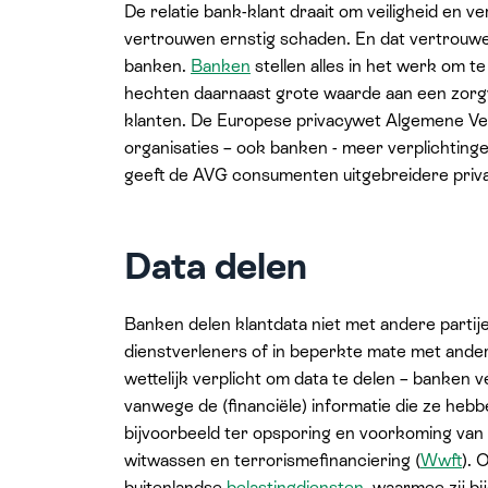
De relatie bank-klant draait om veiligheid en 
vertrouwen ernstig schaden. En dat vertrouwen
banken.
Banken
stellen alles in het werk om 
hechten daarnaast grote waarde aan een zorg
klanten. De Europese privacywet Algemene V
organisaties – ook banken - meer verplichti
geeft de AVG consumenten uitgebreidere priv
Data delen
Banken delen klantdata niet met andere partij
dienstverleners of in beperkte mate met ander
wettelijk verplicht om data te delen – banken 
vanwege de (financiële) informatie die ze heb
bijvoorbeeld ter opsporing en voorkoming van f
witwassen en terrorismefinanciering (
Wwft
). 
buitenlandse
belastingdiensten
, waarmee zij b