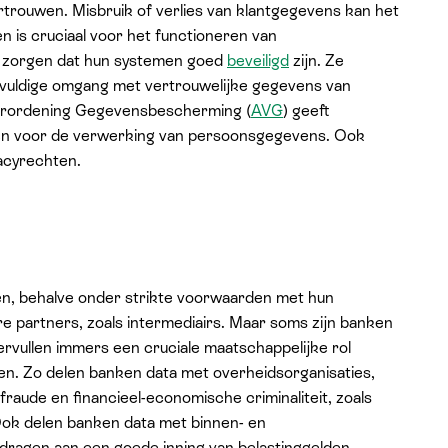
vertrouwen. Misbruik of verlies van klantgegevens kan het
 is cruciaal voor het functioneren van
te zorgen dat hun systemen goed
beveiligd
zijn. Ze
vuldige omgang met vertrouwelijke gegevens van
erordening Gegevensbescherming (
AVG
) geeft
ngen voor de verwerking van persoonsgegevens. Ook
acyrechten.
en, behalve onder strikte voorwaarden met hun
e partners, zoals intermediairs. Maar soms zijn banken
vervullen immers een cruciale maatschappelijke rol
ben. Zo delen banken data met overheidsorganisaties,
raude en financieel-economische criminaliteit, zoals
Ook delen banken data met binnen- en
ijdragen aan een goede inning van belastinggelden.