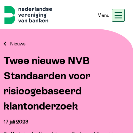
Menu
Nieuws
Werken bij ons
Ledennet
Blogs
Nieuws
Twee nieuwe NVB
Home
Standaarden voor
Thema's
risicogebaseerd
Onze koers
klantonderzoek
Meer
17 juli 2023