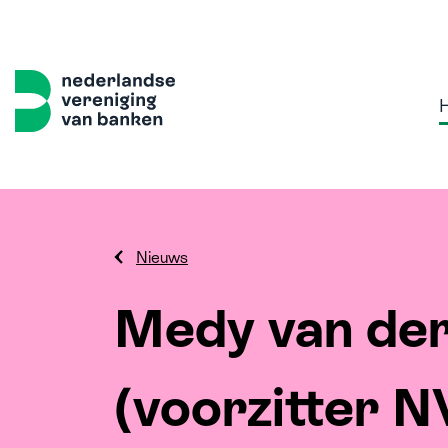
Nieuws
Home
Thema's
Onze 
Medy van der
Sterk, 
(voorzitter N
Volled
Samen w