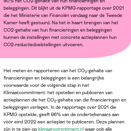
Over ons
90% het CO2-gehalte van hun financieringen en
beleggingen. Dit blijkt uit de KPMG-rapportage over 2021
die het Ministerie van Financiën vandaag naar de Tweede
Kamer heeft gestuurd. Na het in kaart brengen van het
CO2-gehalte van hun financieringen en beleggingen
kunnen de instellingen met concrete actieplannen hun
CO2-reductiedoelstellingen uitvoeren.
Het meten en rapporteren van het CO
-gehalte van
2
financieringen en beleggingen is een belangrijke
voorwaarde voor de volgende stap in het
Klimaatcommitment: het opstellen en publiceren van
actieplannen die het CO
-gehalte van die financieringen en
2
beleggingen verlagen. In de rapportage over 2021 die
KPMG opstelde, geeft 96% van de ondertekenaars aan
vóór eind 2022 een actieplan te publiceren. Deze plannen
zijn in te zien op
klimaatcommitment.nl
waar ook alle