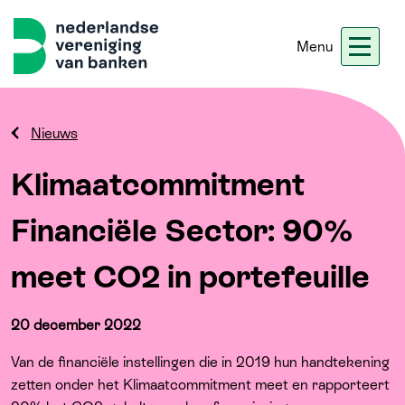
Menu
Nieuws
Werken bij ons
Ledennet
Blogs
Nieuws
Klimaatcommitment
Home
Financiële Sector: 90%
Thema's
meet CO2 in portefeuille
Onze koers
20 december 2022
Meer
Van de financiële instellingen die in 2019 hun handtekening
zetten onder het Klimaatcommitment meet en rapporteert