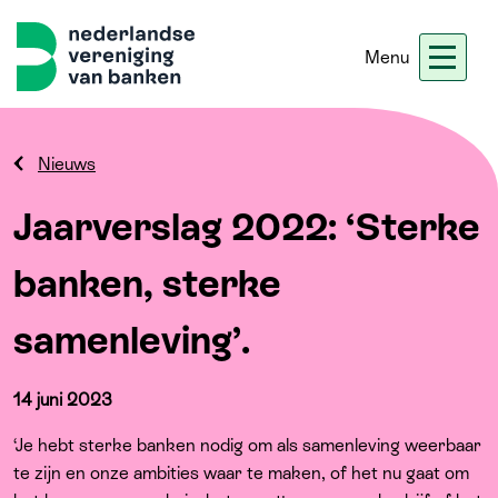
Menu
Nieuws
Werken bij ons
Ledennet
Blogs
Nieuws
Jaarverslag 2022: ‘Sterke
Home
banken, sterke
Thema's
samenleving’.
Onze koers
14 juni 2023
Meer
‘Je hebt sterke banken nodig om als samenleving weerbaar
te zijn en onze ambities waar te maken, of het nu gaat om