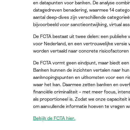
en datapunten voor banken. De analyse combin
datagedreven benadering, waarmee 14 categorie
aantal deep-dives zijn verschillende categorieë
bijvoorbeeld voor sanctieontwijking, virtual ass
De FCTA bestaat uit twee delen: een publieke 
voor Nederland, en een vertrouwelijke versie
worden vertaald naar concrete risicofactoren 
De FCTA vormt geen eindpunt, maar biedt een b
Banken kunnen de inzichten vertalen naar hun e
aanknopingspunten en uitkomsten voor een ri
waar het kan. Daarmee zetten banken en overhe
financiële criminaliteit – met meer focus, int
als proportioneel is. Zodat we onze capaciteit 
om aanvullende informatie hoeven te vragen wa
Bekijk de FCTA hier.