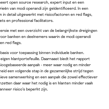
eert open source research, expert input en een
ën van modi operandi zijn geïdentificeerd. In een
n in detail uitgewerkt met risicofactoren en red flags,
ets en professional facilitators.
versie met een overzicht van de belangrijkste dreigingen
 voor banken en deelnemers waarin de modi operandi
en red flags.
asis voor toepassing binnen individuele banken.
igen klantportefeuille. Daarnaast biedt het rapport
sicogebaseerde aanpak - meer waar nodig en minder
id een volgende stap in de gezamenlijke strijd tegen
ensieve samenwerking en een aanpak die zowel effectiever
inzetten daar waar het nodig is en klanten minder vaak
nneer risico’s beperkt zijn.