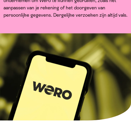
Over ons
ondernemen om Wero te kunnen gebruiken, zoals het
aanpassen van je rekening of het doorgeven van
persoonlijke gegevens. Dergelijke verzoeken zijn altijd vals.