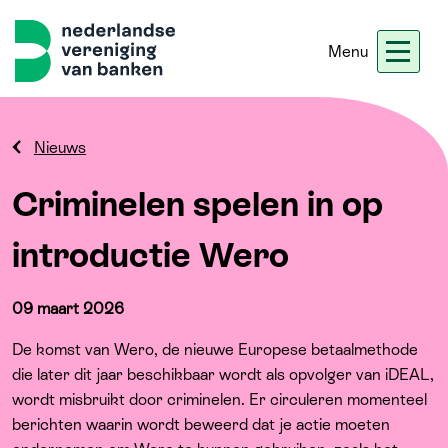
Menu
Nieuws
Werken bij ons
Ledennet
Blogs
Nieuws
Criminelen spelen in op
Home
introductie Wero
Thema's
09 maart 2026
Onze koers
De komst van Wero, de nieuwe Europese betaalmethode
die later dit jaar beschikbaar wordt als opvolger van iDEAL,
Meer
wordt misbruikt door criminelen. Er circuleren momenteel
berichten waarin wordt beweerd dat je actie moeten