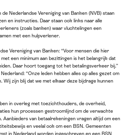
 de Nederlandse Vereniging van Banken (NVB) staan
en en instructies. Daar staan ook links naar alle
tverleners (zoals banken) waar vluchtelingen een
samen met een hulpverlener.
ndse Vereniging van Banken: “Voor mensen die hier
met een minimum aan bezittingen is het belangrijk dat
eiden. Daar hoort toegang tot het betalingsverkeer bij.”
g Nederland: “Onze leden hebben alles op alles gezet om
n. Wij zijn blij dat we met elkaar deze bijdrage kunnen
ben in overleg met toezichthouders, de overheid,
saties hun processen gestroomlijnd om de verwachte
n. Aanbieders van betaalrekeningen vragen altijd om een
ntiteitsbewijs en veelal ook om een BSN. Gemeenten
komst in Nederland worden ingeschreven en een BSN