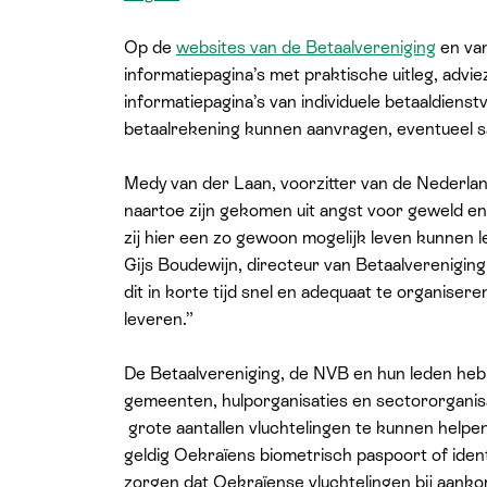
Op de
websites van de Betaalvereniging
en van
informatiepagina’s met praktische uitleg, adviez
informatiepagina’s van individuele betaaldiens
betaalrekening kunnen aanvragen, eventueel 
Medy van der Laan, voorzitter van de Nederla
naartoe zijn gekomen uit angst voor geweld en 
zij hier een zo gewoon mogelijk leven kunnen l
Gijs Boudewijn, directeur van Betaalverenigin
dit in korte tijd snel en adequaat te organisere
leveren.”
De Betaalvereniging, de NVB en hun leden heb
gemeenten, hulporganisaties en sectororgani
grote aantallen vluchtelingen te kunnen helpe
geldig Oekraïens biometrisch paspoort of ide
zorgen dat Oekraïense vluchtelingen bij aan