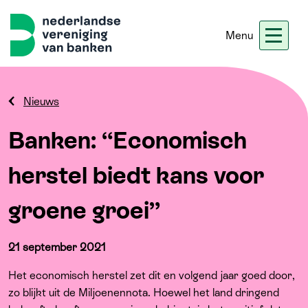
Menu
Nieuws
Werken bij ons
Ledennet
Blogs
Nieuws
Banken: “Economisch
Home
herstel biedt kans voor
Thema's
groene groei”
Onze koers
21 september 2021
Meer
Het economisch herstel zet dit en volgend jaar goed door,
zo blijkt uit de Miljoenennota. Hoewel het land dringend