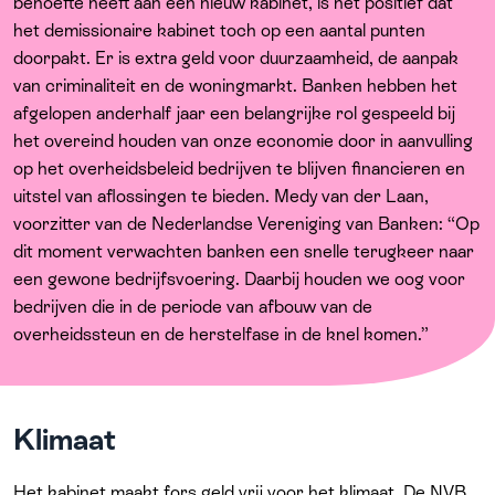
Over ons
behoefte heeft aan een nieuw kabinet, is het positief dat
het demissionaire kabinet toch op een aantal punten
doorpakt. Er is extra geld voor duurzaamheid, de aanpak
van criminaliteit en de woningmarkt. Banken hebben het
afgelopen anderhalf jaar een belangrijke rol gespeeld bij
het overeind houden van onze economie door in aanvulling
op het overheidsbeleid bedrijven te blijven financieren en
uitstel van aflossingen te bieden. Medy van der Laan,
voorzitter van de Nederlandse Vereniging van Banken: “Op
dit moment verwachten banken een snelle terugkeer naar
een gewone bedrijfsvoering. Daarbij houden we oog voor
bedrijven die in de periode van afbouw van de
overheidssteun en de herstelfase in de knel komen.”
Klimaat
Het kabinet maakt fors geld vrij voor het klimaat. De NVB