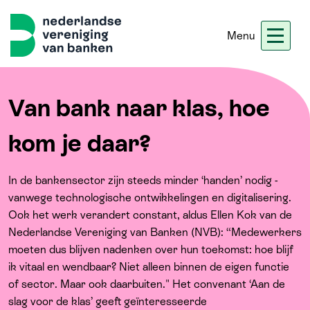
Menu
Nieuws
Werken bij ons
Ledennet
Blogs
Van bank naar klas, hoe
kom je daar?
Home
In de bankensector zijn steeds minder ‘handen’ nodig -
Thema's
vanwege technologische ontwikkelingen en digitalisering.
Ook het werk verandert constant, aldus Ellen Kok van de
Nederlandse Vereniging van Banken (NVB): “Medewerkers
Onze koers
moeten dus blijven nadenken over hun toekomst: hoe blijf
ik vitaal en wendbaar? Niet alleen binnen de eigen functie
Meer
of sector. Maar ook daarbuiten." Het convenant ‘Aan de
slag voor de klas’ geeft geïnteresseerde