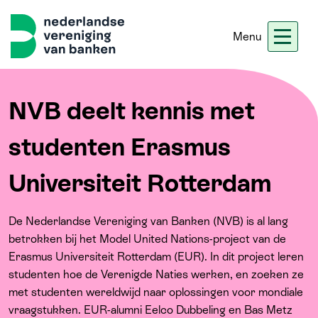
Menu
Nieuws
Werken bij ons
Ledennet
Blogs
NVB deelt kennis met
studenten Erasmus
Home
Universiteit Rotterdam
Thema's
De Nederlandse Vereniging van Banken (NVB) is al lang
betrokken bij het Model United Nations-project van de
Onze koers
Erasmus Universiteit Rotterdam (EUR). In dit project leren
studenten hoe de Verenigde Naties werken, en zoeken ze
Meer
met studenten wereldwijd naar oplossingen voor mondiale
vraagstukken. EUR-alumni Eelco Dubbeling en Bas Metz