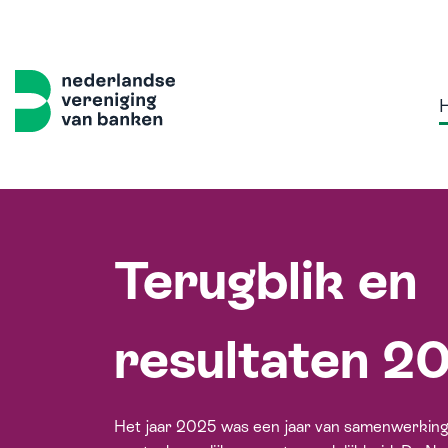
Terugblik en
Home
Thema's
Onze 
resultaten 2
Sterk, 
Volled
Het jaar 2025 was een jaar van samenwerking
Samen w