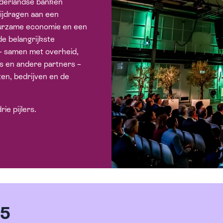
ederlandse banken
ijdragen aan een
uurzame economie en een
de belangrijkste
 – samen met overheid,
s en andere partners –
en, bedrijven en de
ie pijlers.
25