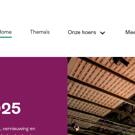
Home
Thema's
Onze koers
Me
koers
M
025
veilig en betrouwbaar financieel systeem
ig duurzame economie
, vernieuwing en
erken aan inclusie en diversiteit