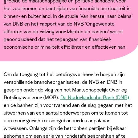
Over ons
groeide de maatschappelijke en politieke aandacht voor
het voorkomen en bestrijden van financiële criminaliteit in
binnen- en buitenland. In de studie ‘Van herstel naar balans’
van DNB en het rapport van de NVB ‘Ongewenste
effecten van de-risking voor klanten en banken’ wordt
geconcludeerd dat het tegengaan van financieel-
economische criminaliteit efficiënter en effectiever kan.
Om de toegang tot het betalingsverkeer te borgen zijn
verschillende brancheorganisaties, de NVB en DNB in
gesprek onder de vlag van het Maatschappelijk Overleg
Betalingsverkeer (MOB).
De Nederlandsche Bank (DNB)
en de banken zijn voortvarend aan de slag gegaan met het
uitwerken van een aantal onderwerpen om te komen tot
een meer gerichte risicogebaseerde aanpak van
witwassen. Onlangs zijn de betrokken partijen bij elkaar
gekomen om een serie van rondetafelgesprekken af te