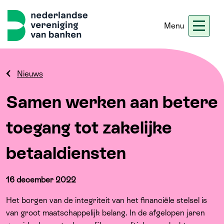
Menu
Nieuws
Werken bij ons
Ledennet
Blogs
Nieuws
Samen werken aan betere
Home
toegang tot zakelijke
Thema's
betaaldiensten
Onze koers
16 december 2022
Meer
Het borgen van de integriteit van het financiële stelsel is
van groot maatschappelijk belang. In de afgelopen jaren