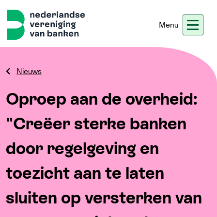
Menu
Nieuws
Werken bij ons
Ledennet
Blogs
Nieuws
Oproep aan de overheid:
Home
"Creëer sterke banken
Thema's
door regelgeving en
Onze koers
toezicht aan te laten
Meer
sluiten op versterken van