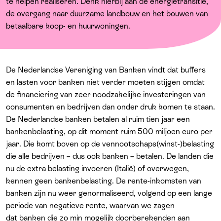
Over ons
te helpen realiseren. Denk hierbij aan de energietransitie,
de overgang naar duurzame landbouw en het bouwen van
betaalbare koop- en huurwoningen.
De Nederlandse Vereniging van Banken vindt dat buffers
en lasten voor banken niet verder moeten stijgen omdat
de financiering van zeer noodzakelijke investeringen van
consumenten en bedrijven dan onder druk komen te staan.
De Nederlandse banken betalen al ruim tien jaar een
bankenbelasting, op dit moment ruim 500 miljoen euro per
jaar. Die komt boven op de vennootschaps(winst-)belasting
die alle bedrijven – dus ook banken – betalen. De landen die
nu de extra belasting invoeren (Italië) of overwegen,
kennen geen bankenbelasting.
De r
ente-inkomsten van
banken zijn nu weer genormaliseerd, volgend op een lange
periode van negatieve rente,
waarvan we zagen
dat banken die zo min mogelijk doorberekenden aan