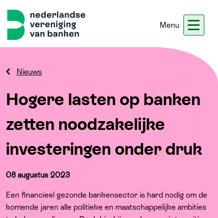
Menu
Nieuws
Werken bij ons
Ledennet
Blogs
Nieuws
Hogere lasten op banken
Home
zetten noodzakelijke
Thema's
investeringen onder druk
Onze koers
08 augustus 2023
Meer
Een financieel gezonde bankensector is hard nodig om de
komende jaren alle politieke en maatschappelijke ambities