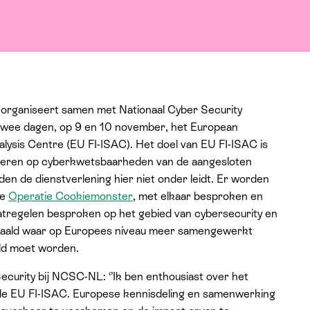
organiseert samen met Nationaal Cyber Security
ee dagen, op 9 en 10 november, het European
nalysis Centre (EU FI-ISAC). Het doel van EU FI-ISAC is
geren op cyberkwetsbaarheden van de aangesloten
n de dienstverlening hier niet onder leidt. Er worden
ge
Operatie Cookiemonster
, met elkaar besproken en
tregelen besproken op het gebied van cybersecurity en
paald waar op Europees niveau meer samengewerkt
ld moet worden.
ecurity bij NCSC-NL: ‘’Ik ben enthousiast over het
r de EU FI-ISAC. Europese kennisdeling en samenwerking