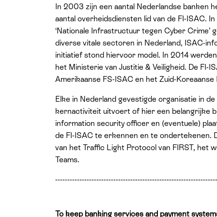
In 2003 zijn een aantal Nederlandse banken he
aantal overheidsdiensten lid van de FI-ISAC. I
‘Nationale Infrastructuur tegen Cyber Crime’ 
diverse vitale sectoren in Nederland, ISAC-in
initiatief stond hiervoor model. In 2014 wer
het Ministerie van Justitie & Veiligheid. De FI
Amerikaanse FS-ISAC en het Zuid-Koreaanse Fin
Elke in Nederland gevestigde organisatie in de 
kernactiviteit uitvoert of hier een belangrijke
information security officer en (eventuele) p
de FI-ISAC te erkennen en te ondertekenen. De
van het Traffic Light Protocol van FIRST, het
Teams.
------------------------------------------------------------------
To keep banking services and payment systems s