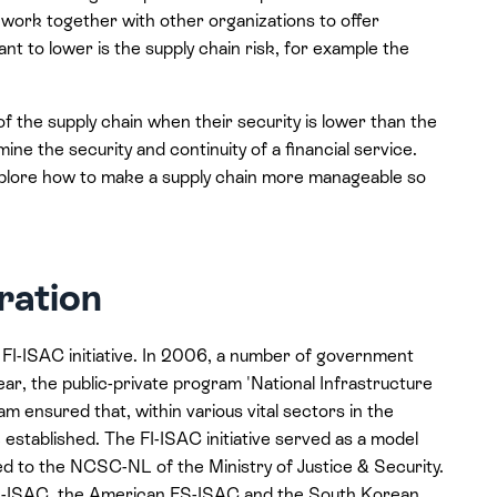
en work together with other organizations to offer
want to lower is the supply chain risk, for example the
.
 the supply chain when their security is lower than the
ine the security and continuity of a financial service.
 explore how to make a supply chain more manageable so
ration
FI-ISAC initiative. In 2006, a number of government
ear, the public-private program 'National Infrastructure
 ensured that, within various vital sectors in the
stablished. The FI-ISAC initiative served as a model
ked to the NCSC-NL of the Ministry of Justice & Security.
FI-ISAC, the American FS-ISAC and the South Korean