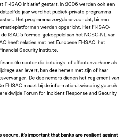
t FI-ISAC initiatief gestart. In 2006 werden ook een
n datzelfde jaar werd het publiek-private programma
gestart. Het programma zorgde ervoor dat, binnen
formatieplatformen werden opgericht. Het FI-ISAC-
den de ISAC’s formeel gekoppeld aan het NCSC-NL van
-ISAC heeft relaties met het Europese FI-ISAC, het
ancial Security Institute.
financiële sector die betalings- of effectenverkeer als
 bijdrage aan levert, kan deelnemen met zijn of haar
laatsvervanger. De deelnemers dienen het reglement van
 FI-ISAC maakt bij de informatie-uitwisseling gebruik
 wereldwijde Forum for Incident Response and Security
-
ecure, it’s important that banks are resilient against