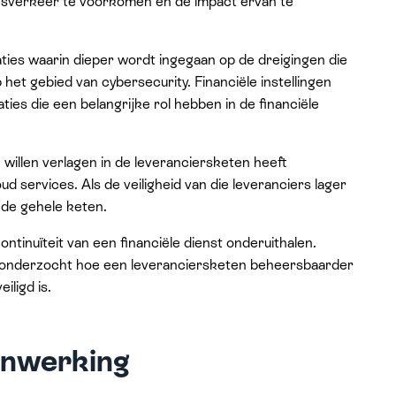
ingsverkeer te voorkomen en de impact ervan te
aties waarin dieper wordt ingegaan op de dreigingen die
et gebied van cybersecurity. Financiële instellingen
ies die een belangrijke rol hebben in de financiële
en willen verlagen in de leveranciersketen heeft
d services. Als de veiligheid van die leveranciers lager
 de gehele keten.
ntinuïteit van een financiële dienst onderuithalen.
 onderzocht hoe een leveranciersketen beheersbaarder
ligd is.
enwerking