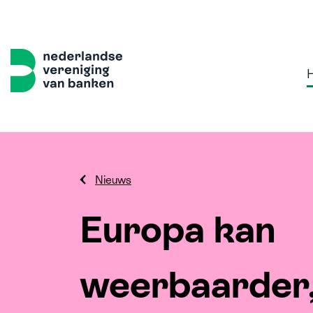
Nieuws
Home
Thema's
Onze 
Europa kan
Sterk, 
weerbaarder
Volled
Samen w