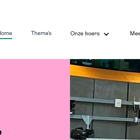
Home
Thema's
Onze koers
Me
koers
M
veilig en betrouwbaar financieel systeem
,
ig duurzame economie
erken aan inclusie en diversiteit