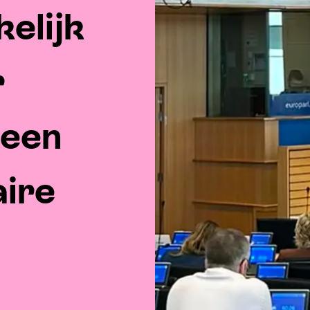
elijk
r
 een
aire