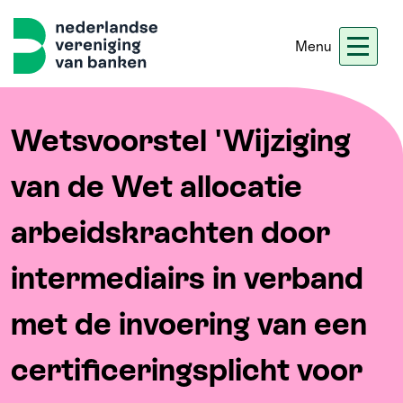
Menu
Nieuws
Werken bij ons
Ledennet
Blogs
Wetsvoorstel 'Wijziging
van de Wet allocatie
Home
arbeidskrachten door
Thema's
intermediairs in verband
Onze koers
met de invoering van een
Meer
certificeringsplicht voor