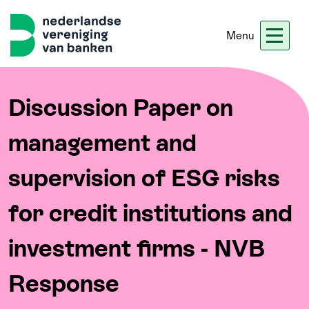
Menu
Nieuws
Werken bij ons
Ledennet
Blogs
Discussion Paper on
management and
Home
supervision of ESG risks
Thema's
for credit institutions and
Onze koers
investment firms - NVB
Meer
Response