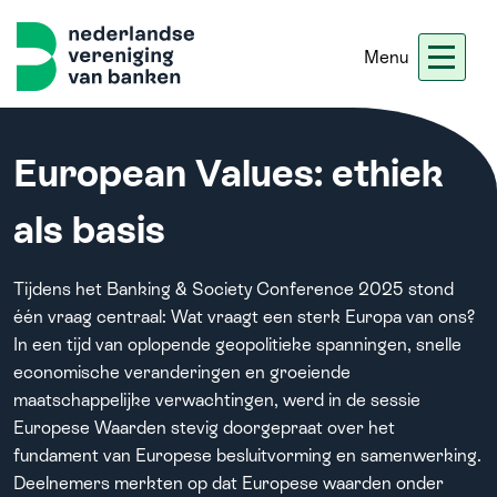
Menu
Nieuws
Werken bij ons
Ledennet
Blogs
European Values: ethiek
als basis
Home
Tijdens het Banking & Society Conference 2025 stond
Thema's
één vraag centraal: Wat vraagt een sterk Europa van ons?
In een tijd van oplopende geopolitieke spanningen, snelle
economische veranderingen en groeiende
Onze koers
maatschappelijke verwachtingen, werd in de sessie
Europese Waarden stevig doorgepraat over het
Meer
fundament van Europese besluitvorming en samenwerking.
Deelnemers merkten op dat Europese waarden onder