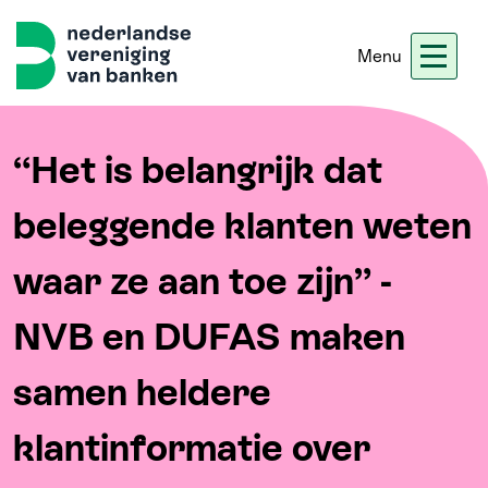
Menu
Nieuws
Werken bij ons
Ledennet
Blogs
“Het is belangrijk dat
beleggende klanten weten
Home
waar ze aan toe zijn” -
Thema's
NVB en DUFAS maken
Onze koers
samen heldere
Meer
klantinformatie over