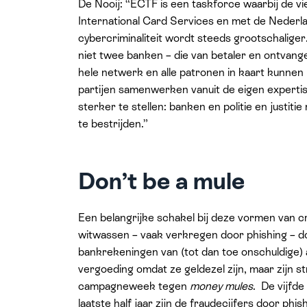
De Nooij: “ECTF is een taskforce waarbij de
International Card Services en met de Nederland
cybercriminaliteit wordt steeds grootschalige
niet twee banken – die van betaler en ontvange
hele netwerk en alle patronen in kaart kunnen
partijen samenwerken vanuit de eigen expertise
sterker te stellen: banken en politie en justit
te bestrijden.”
Don’t be a mule
Een belangrijke schakel bij deze vormen van cri
witwassen – vaak verkregen door phishing – do
bankrekeningen van (tot dan toe onschuldige
vergoeding omdat ze geldezel zijn, maar zijn
campagneweek tegen
money mules
. De vijfde
laatste half jaar zijn de fraudecijfers door ph