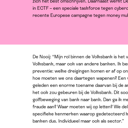
zich het best omschrijven. Daarnaast werkt De 
in ECTF – een speciale taskforce tegen cybercr
recente Europese campagne tegen money mulin
De Nooij: “Mijn rol binnen de Volksbank is het 
Volksbank, maar ook van andere banken. Ik be
preventie: welke dreigingen komen er af op on
hoe moeten we ons daartegen wapenen? Een 
geleden een enorme toename daarvan bij de and
het ook zou gebeuren bij de Volksbank. Dit soort
golfbeweging van bank naar bank. Dan ga ik met
fraude aan? Waar moeten wij op letten? We de
specifieke kenmerken waarop gedetecteerd ka
banken dus. Individueel maar ook als sector.”