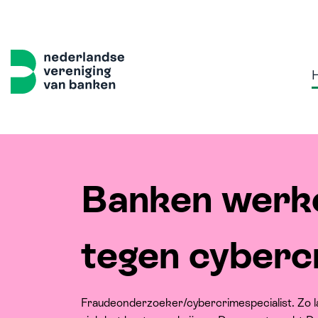
Banken werk
Home
Thema's
Onze 
tegen cyberc
Sterk, 
Volled
Fraudeonderzoeker/cybercrimespecialist. Zo l
Samen w