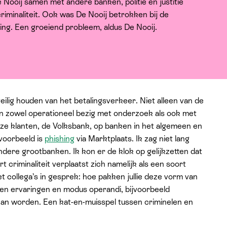
Nooij samen met andere banken, politie en justitie
iminaliteit. Ook was De Nooij betrokken bij de
g. Een groeiend probleem, aldus De Nooij.
veilig houden van het betalingsverkeer. Niet alleen van de
n zowel operationeel bezig met onderzoek als ook met
ze klanten, de Volksbank, op banken in het algemeen en
voorbeeld is
phishing
via Marktplaats. Ik zag niet lang
ere grootbanken. Ik kon er de klok op gelijkzetten dat
 criminaliteit verplaatst zich namelijk als een soort
 collega’s in gesprek: hoe pakken jullie deze vorm van
len ervaringen en modus operandi, bijvoorbeeld
n worden. Een kat-en-muisspel tussen criminelen en