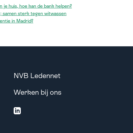
 je huis, hoe kan de bank helpen?
n; samen sterk tegen witwassen
ntie in Madrid?
NVB Ledennet
Werken bij ons