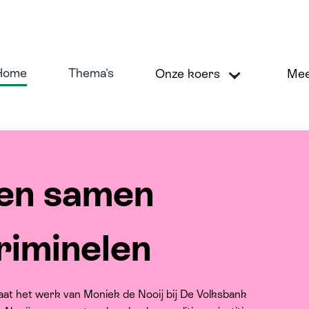
Home
Thema's
Onze koers
Me
en samen
koers
M
riminelen
veilig en betrouwbaar financieel systeem
ig duurzame economie
aat het werk van Moniek de Nooij bij De Volksbank
erken aan inclusie en diversiteit