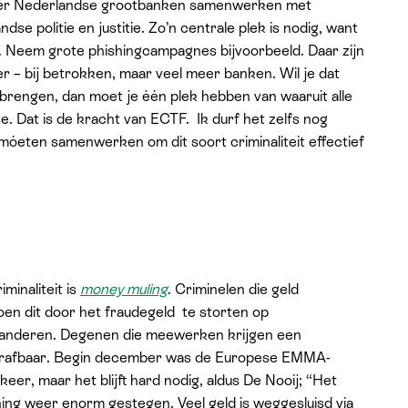
 vier Nederlandse grootbanken samenwerken met
se politie en justitie. Zo’n centrale plek is nodig, want
r. Neem grote phishingcampagnes bijvoorbeeld. Daar zijn
r – bij betrokken, maar veel meer banken. Wil je dat
 brengen, dan moet je één plek hebben van waaruit alle
. Dat is de kracht van ECTF. Ik durf het zelfs nog
ie móeten samenwerken om dit soort criminaliteit effectief
minaliteit is
money muling
. Criminelen die geld
en dit door het fraudegeld te storten op
) anderen. Degenen die meewerken krijgen een
 strafbaar. Begin december was de Europese EMMA-
 keer, maar het blijft hard nodig, aldus De Nooij; “Het
ishing weer enorm gestegen. Veel geld is weggesluisd via